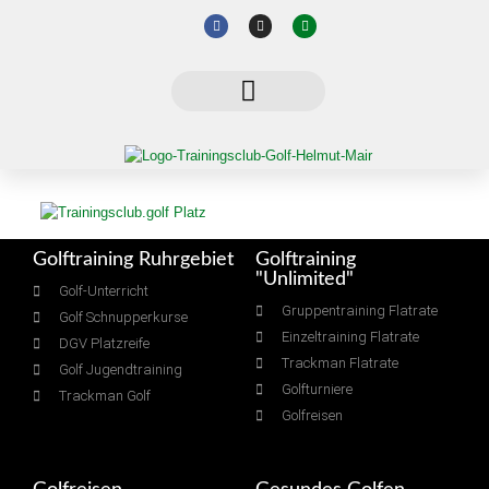
Golftraining Ruhrgebiet
Golftraining
"Unlimited"
Golf-Unterricht
Gruppentraining Flatrate
Golf Schnupperkurse
Einzeltraining Flatrate
DGV Platzreife
Trackman Flatrate
Golf Jugendtraining
Golfturniere
Trackman Golf
Golfreisen