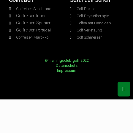
Golfreisen
Gesundes Golfen
Golfreisen Schottland
Golf Doktor
Golfreisen Irland
Golf Physiotherapie
Golfreisen Spanien
Golfen mit Handicap
Golfreisen
Portugal
Golf Verletzung
Golfreisen Marokko
Golf Schmerzen
©Trainingsclub.golf 2022
Datenschutz
Impressum